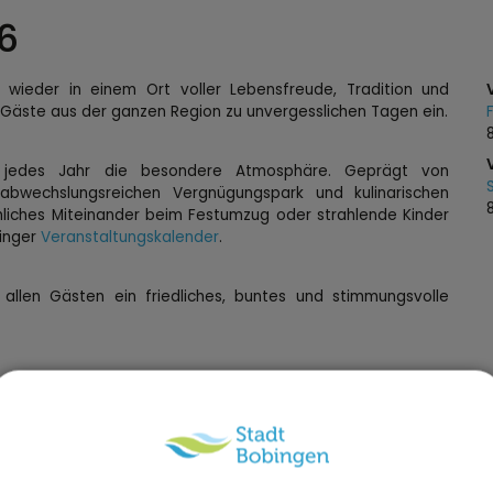
6
 wieder in einem Ort voller Lebensfreude, Tradition und
d Gäste aus der ganzen Region zu unvergesslichen Tagen ein.
 jedes Jahr die besondere Atmosphäre. Geprägt von
 abwechslungsreichen Vergnügungspark und kulinarischen
öhliches Miteinander beim Festumzug oder strahlende Kinder
binger
Veranstaltungskalender
.
allen Gästen ein friedliches, buntes und stimmungsvolle