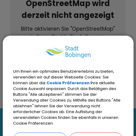
OpenStreetMap wird
derzeit nicht angezeigt
Bitte aktivieren Sie "OpenStreetMap"
in Ihren Cookie Einstellungen.
Cookies Anpassen
Um Ihnen ein optimales Benutzererlebnis zu bieten,
verwenden wir auf dieser Webseite Cookies. Sie
können über die
Cookie Präferenzen
Ihre aktuelle
Cookie Auswahl anpassen. Durch das Betätigen des
Buttons "Alle akzeptieren" stimmen Sie der
Verwendung aller Cookies zu. Mithilfe des Buttons "Alle
ablehnen" lehnen Sie der Verwendung nicht
erforderlicher Cookies ab. Eine Auflistung der
I
verwendeten Cookies finden Sie ebenfalls in unseren
Cookie Präferenzen.
Interessante Links
n