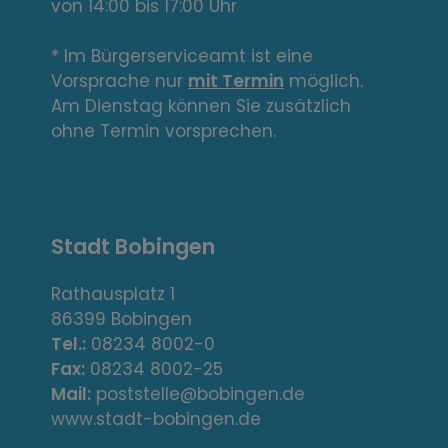
von 14:00 bis 17:00 Uhr
i
n
* Im Bürgerserviceamt ist eine
Vorsprache nur
mit Termin
möglich.
k
Am Dienstag können Sie zusätzlich
s
ohne Termin vorsprechen.
,
A
Stadt Bobingen
d
r
Rathausplatz 1
86399 Bobingen
e
Tel.:
08234 8002-0
s
Fax:
08234 8002-25
Mail:
poststelle@bobingen.de
s
www.stadt-bobingen.de