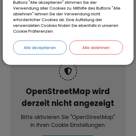
Buttons "Alle akzeptieren" stimmen Sie der
Termine
Verwendung aller Cookies zu. Mithilfe des Buttons "Alle
ablehnen" lehnen Sie der Verwendung nicht
07.10.2026
18:00
‐ 20:30
Uhr
erforderlicher Cookies ab. Eine Auflistung der
verwendeten Cookies finden Sie ebenfalls in unseren
Cookie Präferenzen.
Alle akzeptieren
Alle ablehnen
OpenStreetMap wird
derzeit nicht angezeigt
Bitte aktivieren Sie "OpenStreetMap"
in Ihren Cookie Einstellungen.