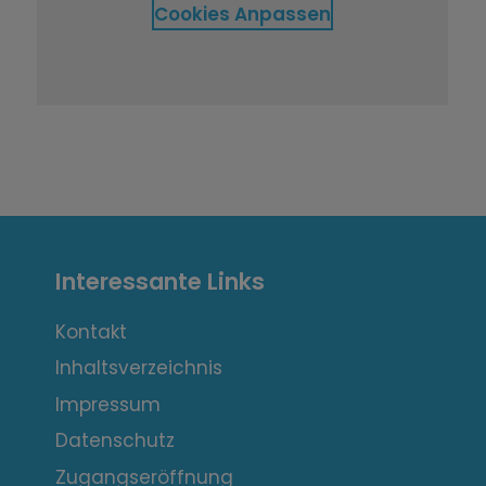
Cookies Anpassen
I
Interessante Links
n
t
Kontakt
Inhaltsverzeichnis
e
Impressum
r
Datenschutz
e
Zugangseröffnung