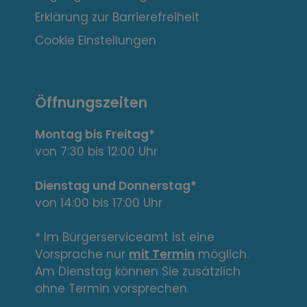
s
Erklärung zur Barrierefreiheit
s
Cookie Einstellungen
a
n
Öffnungszeiten
t
Montag bis Freitag*
e
von 7:30 bis 12:00 Uhr
L
Dienstag und Donnerstag*
von 14:00 bis 17:00 Uhr
i
n
* Im Bürgerserviceamt ist eine
Vorsprache nur
mit Termin
möglich.
k
Am Dienstag können Sie zusätzlich
s
ohne Termin vorsprechen.