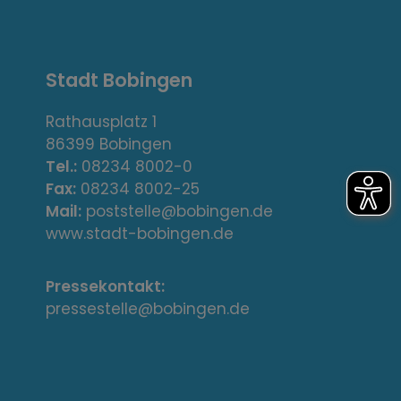
,
A
Stadt Bobingen
d
r
Rathausplatz 1
86399 Bobingen
e
Tel.:
08234 8002-0
s
Fax:
08234 8002-25
Mail:
poststelle@bobingen.de
s
www.stadt-bobingen.de
e
Pressekontakt:
/
pressestelle@bobingen.de
K
o