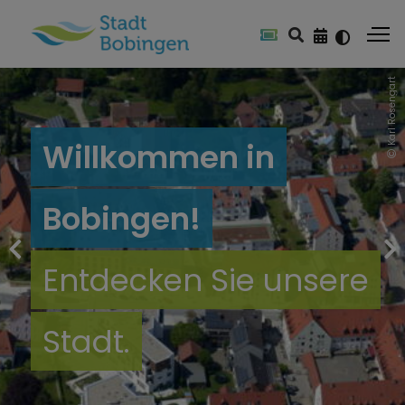
Karl Rosengart
Willkommen in
Bobingen!
Entdecken Sie unsere
Stadt.