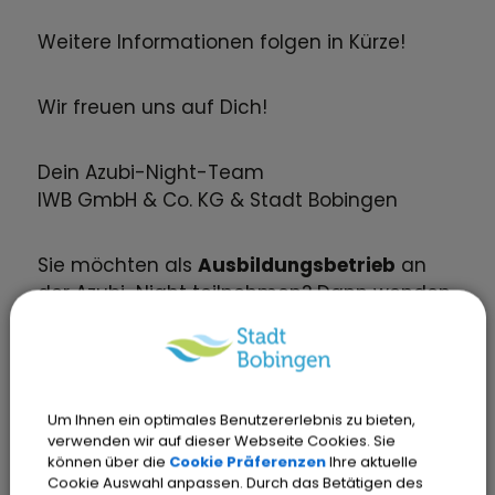
Weitere Informationen folgen in Kürze!
Wir freuen uns auf Dich!
Dein Azubi-Night-Team
IWB GmbH & Co. KG & Stadt Bobingen
Sie möchten als
Ausbildungsbetrieb
an
der Azubi-Night teilnehmen? Dann wenden
Sie sich bitte
bis spätestens 15.08.2026
an
wirtschaftsfoerderung@bobingen.de
, Tel.
08234 8002-70.
Um Ihnen ein optimales Benutzererlebnis zu bieten,
verwenden wir auf dieser Webseite Cookies. Sie
können über die
Cookie Präferenzen
Ihre aktuelle
Cookie Auswahl anpassen. Durch das Betätigen des