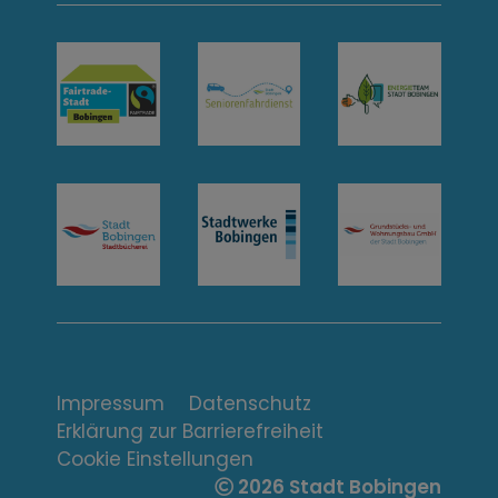
n
t
a
k
t
u
n
d
Ö
f
Impressum
Datenschutz
Erklärung zur Barrierefreiheit
f
Cookie Einstellungen
2026 Stadt Bobingen