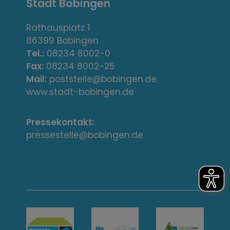
Stadt Bobingen
d
r
Rathausplatz 1
86399 Bobingen
e
Tel.:
08234 8002-0
s
Fax:
08234 8002-25
Mail:
poststelle@bobingen.de
s
www.stadt-bobingen.de
e
Pressekontakt:
/
pressestelle@bobingen.de
K
o
n
t