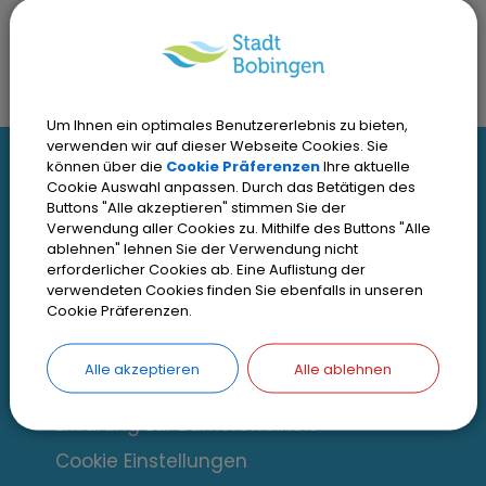
Um Ihnen ein optimales Benutzererlebnis zu bieten,
verwenden wir auf dieser Webseite Cookies. Sie
I
können über die
Cookie Präferenzen
Ihre aktuelle
Cookie Auswahl anpassen. Durch das Betätigen des
Interessante Links
n
Buttons "Alle akzeptieren" stimmen Sie der
Verwendung aller Cookies zu. Mithilfe des Buttons "Alle
t
Kontakt
ablehnen" lehnen Sie der Verwendung nicht
erforderlicher Cookies ab. Eine Auflistung der
Inhaltsverzeichnis
e
verwendeten Cookies finden Sie ebenfalls in unseren
Cookie Präferenzen.
Impressum
r
Datenschutz
Alle akzeptieren
Alle ablehnen
e
Zugangseröffnung
s
Erklärung zur Barrierefreiheit
s
Cookie Einstellungen