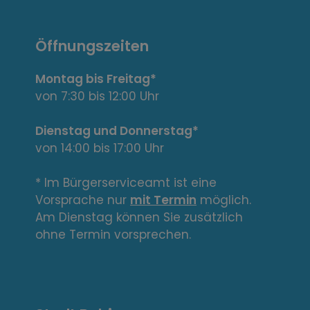
a
n
Öffnungszeiten
t
Montag bis Freitag*
e
von 7:30 bis 12:00 Uhr
L
Dienstag und Donnerstag*
von 14:00 bis 17:00 Uhr
i
n
* Im Bürgerserviceamt ist eine
Vorsprache nur
mit Termin
möglich.
k
Am Dienstag können Sie zusätzlich
s
ohne Termin vorsprechen.
,
A