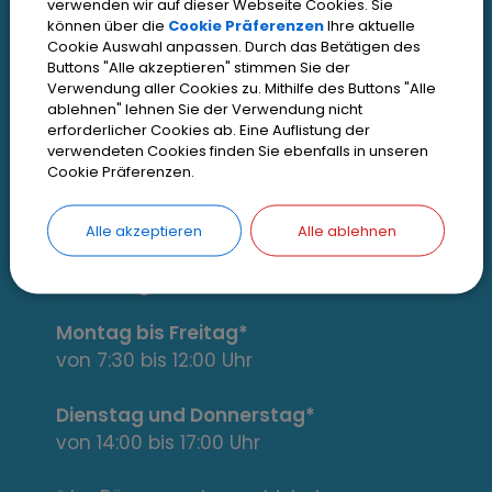
e
verwenden wir auf dieser Webseite Cookies. Sie
können über die
Cookie Präferenzen
Ihre aktuelle
Impressum
r
Cookie Auswahl anpassen. Durch das Betätigen des
Buttons "Alle akzeptieren" stimmen Sie der
Datenschutz
Verwendung aller Cookies zu. Mithilfe des Buttons "Alle
e
Zugangseröffnung
ablehnen" lehnen Sie der Verwendung nicht
erforderlicher Cookies ab. Eine Auflistung der
s
Erklärung zur Barrierefreiheit
verwendeten Cookies finden Sie ebenfalls in unseren
Cookie Präferenzen.
s
Cookie Einstellungen
a
Alle akzeptieren
Alle ablehnen
n
Öffnungszeiten
t
Montag bis Freitag*
e
von 7:30 bis 12:00 Uhr
L
Dienstag und Donnerstag*
von 14:00 bis 17:00 Uhr
i