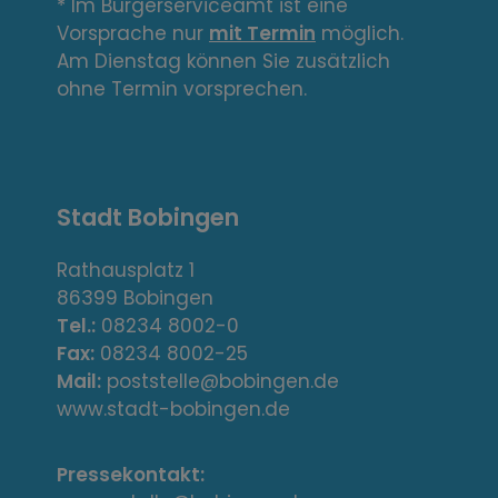
n
* Im Bürgerserviceamt ist eine
Vorsprache nur
mit Termin
möglich.
k
Am Dienstag können Sie zusätzlich
s
ohne Termin vorsprechen.
,
A
Stadt Bobingen
d
r
Rathausplatz 1
86399 Bobingen
e
Tel.:
08234 8002-0
s
Fax:
08234 8002-25
Mail:
poststelle@bobingen.de
s
www.stadt-bobingen.de
e
Pressekontakt: