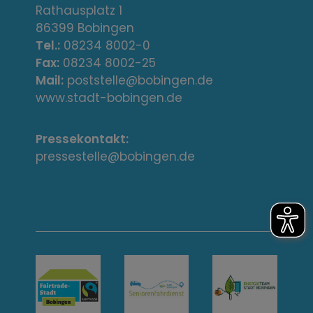
r
Rathausplatz 1
86399 Bobingen
e
Tel.:
08234 8002-0
s
Fax:
08234 8002-25
Mail:
poststelle@bobingen.de
s
www.stadt-bobingen.de
e
Pressekontakt:
/
pressestelle@bobingen.de
K
o
n
t
a