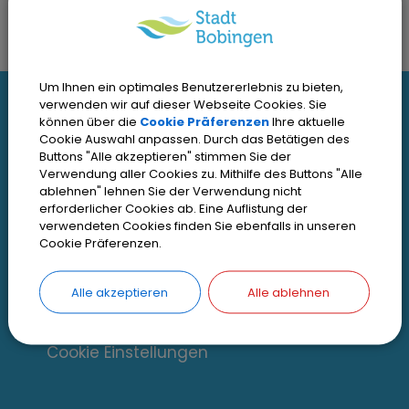
Um Ihnen ein optimales Benutzererlebnis zu bieten,
I
verwenden wir auf dieser Webseite Cookies. Sie
können über die
Cookie Präferenzen
Ihre aktuelle
Interessante Links
n
Cookie Auswahl anpassen. Durch das Betätigen des
Buttons "Alle akzeptieren" stimmen Sie der
t
Kontakt
Verwendung aller Cookies zu. Mithilfe des Buttons "Alle
ablehnen" lehnen Sie der Verwendung nicht
Inhaltsverzeichnis
e
erforderlicher Cookies ab. Eine Auflistung der
verwendeten Cookies finden Sie ebenfalls in unseren
Impressum
r
Cookie Präferenzen.
Datenschutz
e
Zugangseröffnung
Alle akzeptieren
Alle ablehnen
s
Erklärung zur Barrierefreiheit
s
Cookie Einstellungen
a