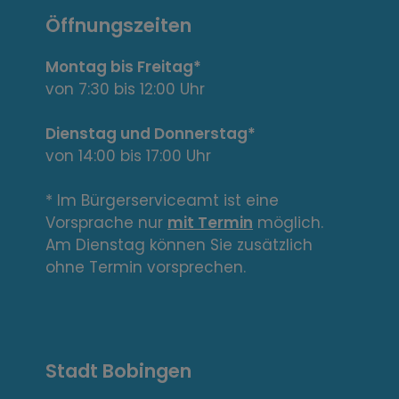
n
Öffnungszeiten
t
Montag bis Freitag*
e
von 7:30 bis 12:00 Uhr
L
Dienstag und Donnerstag*
von 14:00 bis 17:00 Uhr
i
n
* Im Bürgerserviceamt ist eine
Vorsprache nur
mit Termin
möglich.
k
Am Dienstag können Sie zusätzlich
s
ohne Termin vorsprechen.
,
A
Stadt Bobingen
d