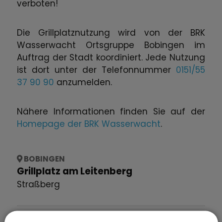
verboten!
Die Grillplatznutzung wird von der BRK
Wasserwacht Ortsgruppe Bobingen im
Auftrag der Stadt koordiniert. Jede Nutzung
ist dort unter der Telefonnummer
0151/55
37 90 90
anzumelden.
Nähere Informationen finden Sie auf der
Homepage der BRK Wasserwacht
.
BOBINGEN
Grillplatz am Leitenberg
Straßberg