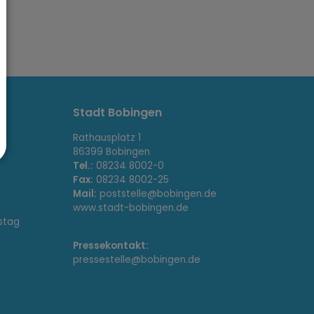
Stadt Bobingen
Rathausplatz 1
86399 Bobingen
Tel.:
08234 8002-0
Fax:
08234 8002-25
Mail:
poststelle@bobingen.de
www.stadt-bobingen.de
stag
Pressekontakt:
pressestelle@bobingen.de