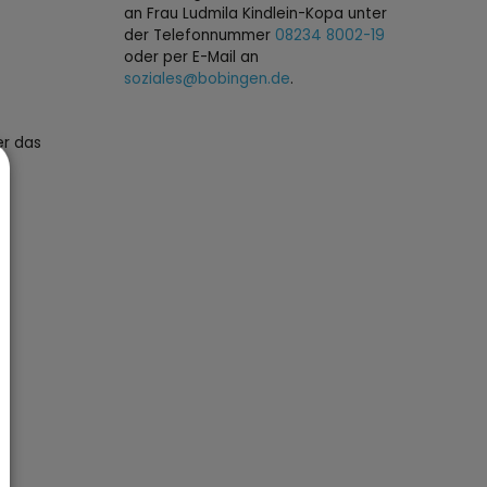
an Frau Ludmila Kindlein-Kopa unter
der Telefonnummer
08234 8002-19
oder per E-Mail an
soziales@bobingen.de
.
er das
m