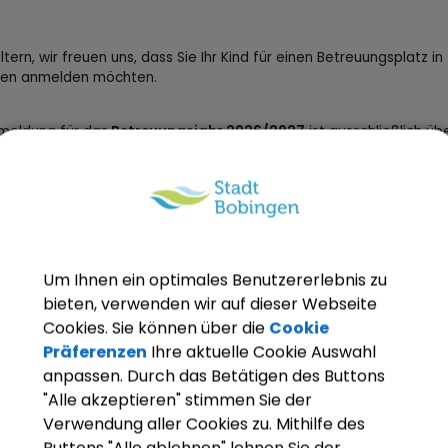
ltern, wir freuen uns, dass Sie Ihr Kind für einen Betreuungsplatz in
gen anmelden möchten.
meldung für das
Betreuungsjahr 2026/2027
ist ausschließlich üb
serviceportal
möglich. Bitte beachten Sie folgende Hinweise zu
everfahren:
Anmeldezeitraum: 01. - 28.02.2026
Vergabezeitraum: 02. - 26.03.2026
Info über Platzvergabe an Eltern am 27.03.2026
Um Ihnen ein optimales Benutzererlebnis zu
Bestätigung der Eltern über Platzzusage bis zum 02.04.2026
bieten, verwenden wir auf dieser Webseite
Vertragsunterzeichnung darauffolgende Wochen
Cookies. Sie können über die
Cookie
Präferenzen
Ihre aktuelle Cookie Auswahl
MELDUNG KITA-PLATZ
anpassen. Durch das Betätigen des Buttons
"Alle akzeptieren" stimmen Sie der
Verwendung aller Cookies zu. Mithilfe des
Buttons "Alle ablehnen" lehnen Sie der