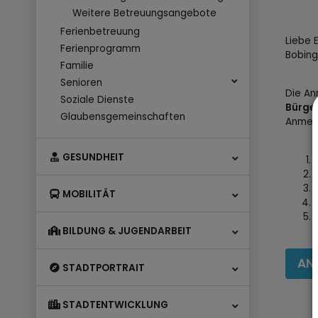
Weitere Betreuungsangebote
Ferienbetreuung
Liebe E
Ferienprogramm
Bobin
Familie
Senioren
Die An
Soziale Dienste
Bürger
Glaubensgemeinschaften
Anmeld
GESUNDHEIT
MOBILITÄT
BILDUNG & JUGENDARBEIT
AN
STADTPORTRAIT
STADTENTWICKLUNG