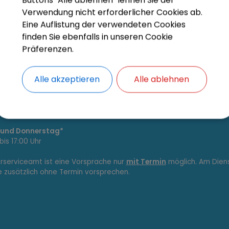
Verwendung nicht erforderlicher Cookies ab.
Eine Auflistung der verwendeten Cookies
finden Sie ebenfalls in unseren Cookie
Präferenzen.
Alle akzeptieren
Alle ablehnen
szeiten
s Freitag*
is 12:00 Uhr
 und Donnerstag*
bis 17:00 Uhr
erserviceamt ist eine Vorsprache nur
mit Termin
möglich. Am Dien
e zusätzlich ohne Termin vorsprechen.