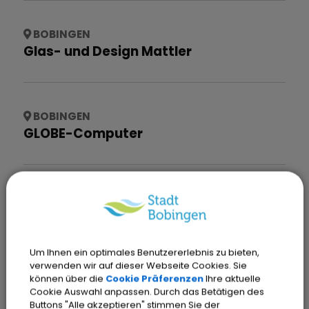
BOBINGEN
Glas- und Design Mattler
BOBINGEN
GLOBE-Computer
BOBINGEN
Hartmann Wohnbau GmbH
Um Ihnen ein optimales Benutzererlebnis zu bieten,
verwenden wir auf dieser Webseite Cookies. Sie
können über die
Cookie Präferenzen
Ihre aktuelle
BOBINGEN
Cookie Auswahl anpassen. Durch das Betätigen des
Hausmeisterservice Krasniqi
Buttons "Alle akzeptieren" stimmen Sie der