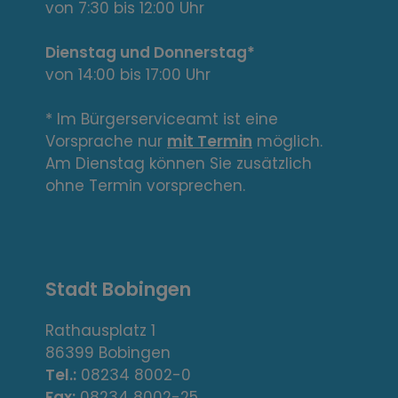
e
von 7:30 bis 12:00 Uhr
L
Dienstag und Donnerstag*
von 14:00 bis 17:00 Uhr
i
n
* Im Bürgerserviceamt ist eine
Vorsprache nur
mit Termin
möglich.
k
Am Dienstag können Sie zusätzlich
s
ohne Termin vorsprechen.
,
A
Stadt Bobingen
d
r
Rathausplatz 1
86399 Bobingen
e
Tel.:
08234 8002-0
Fax:
08234 8002-25