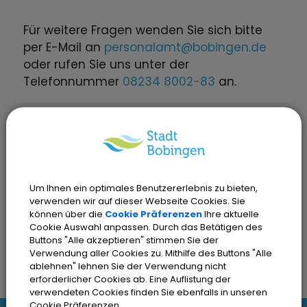
Für weitere Fragen wenden Sie sich bitte
per E-Mail an
personalamt@bobingen.de
oder rufen Sie uns unter der
Telefonnummer
08234 8002-83
an.
Darüber hinaus möchten wir Sie über
aktuelle Stellenangebote von Unternehmen
aus der Region
informieren. Zahlreiche
Unternehmen in unserer Region bieten
Um Ihnen ein optimales Benutzererlebnis zu bieten,
derzeit interessante Stellenangebote in
verwenden wir auf dieser Webseite Cookies. Sie
verschiedenen Branchen an.
können über die
Cookie Präferenzen
Ihre aktuelle
Cookie Auswahl anpassen. Durch das Betätigen des
Buttons "Alle akzeptieren" stimmen Sie der
Verwendung aller Cookies zu. Mithilfe des Buttons "Alle
ablehnen" lehnen Sie der Verwendung nicht
erforderlicher Cookies ab. Eine Auflistung der
verwendeten Cookies finden Sie ebenfalls in unseren
Cookie Präferenzen.