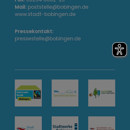
s
Mail:
poststelle@bobingen.de
s
www.stadt-bobingen.de
e
Pressekontakt:
/
pressestelle@bobingen.de
K
o
n
t
a
k
t