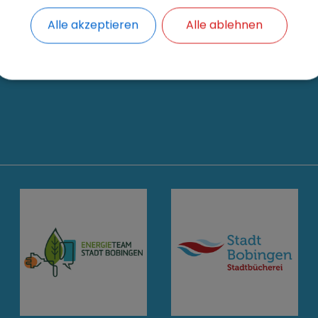
 und Donnerstag*
Alle akzeptieren
Alle ablehnen
bis 17:00 Uhr
erserviceamt ist eine Vorsprache nur
mit Termin
möglich. Am Dien
e zusätzlich ohne Termin vorsprechen.