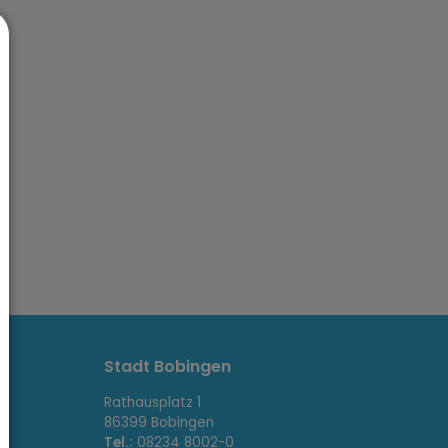
Stadt Bobingen
Rathausplatz 1
86399 Bobingen
Tel.:
08234 8002-0