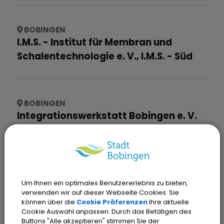
BOBINGEN
I.M.S. - Institut für Membran und
Schalentechnologie e. V., I.M.S. - Süd
BOBINGEN
Integrationswerkstatt Bobingen e. V.
BOBINGEN
Jagdgenossenschaft
Um Ihnen ein optimales Benutzererlebnis zu bieten,
Waldberg/Kreuzanger
verwenden wir auf dieser Webseite Cookies. Sie
können über die
Cookie Präferenzen
Ihre aktuelle
Cookie Auswahl anpassen. Durch das Betätigen des
Buttons "Alle akzeptieren" stimmen Sie der