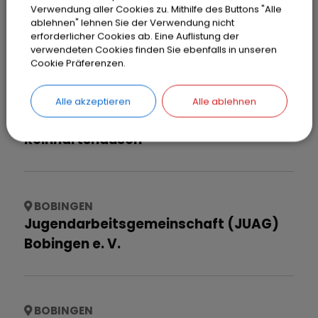
Verwendung aller Cookies zu. Mithilfe des Buttons "Alle
BOBINGEN
ablehnen" lehnen Sie der Verwendung nicht
Jagdgenossenschaft Bobingen
erforderlicher Cookies ab. Eine Auflistung der
verwendeten Cookies finden Sie ebenfalls in unseren
Cookie Präferenzen.
Alle akzeptieren
Alle ablehnen
BOBINGEN
Jagdgenossenschaft
Reinhartshausen
BOBINGEN
Jugendarbeitsgemeinschaft (JUAG)
Bobingen e. V.
BOBINGEN