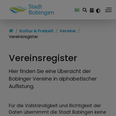
Kultur & Freizeit
Kultur & Freizeit
Vereine
Vereinsregister
Freizeitangebote
Feste & Veranstaltungen
Vereinsregister
Kulturamt
Hier finden Sie eine Übersicht der
Stadtbücherei
Bobinger Vereine in alphabetischer
Auflistung.
Kulturzentren
Heimat & Geschichte
Für die Vollständigkeit und Richtigkeit der
Daten übernimmt die Stadt Bobingen keine
Vereine