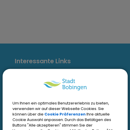
I
Interessante Links
n
t
Kontakt
Inhaltsverzeichnis
e
Impressum
r
Um Ihnen ein optimales Benutzererlebnis zu bieten,
Datenschutz
verwenden wir auf dieser Webseite Cookies. Sie
e
Zugangseröffnung
können über die
Cookie Präferenzen
Ihre aktuelle
Cookie Auswahl anpassen. Durch das Betätigen des
s
Erklärung zur Barrierefreiheit
Buttons "Alle akzeptieren" stimmen Sie der