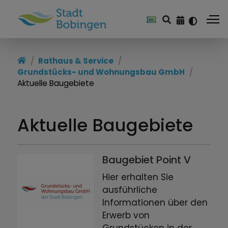
Rathaus & Service
Rathaus & Service
Grundstücks- und Wohnungsbau GmbH
Kommunalpolitik
Aktuelle Baugebiete
Bürgerservice
Aktuelle Baugebiete
Verwaltung
Stadtwerke
Baugebiet Point V
Aktuelles
Hier erhalten Sie
ausführliche
Satzungen und Verordnungen
Informationen über den
Erwerb von
Energiestadt Bobingen
Grundstücken in der