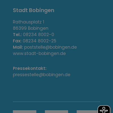
A
Stadt Bobingen
d
r
Rathausplatz 1
86399 Bobingen
e
Tel.:
08234 8002-0
s
Fax:
08234 8002-25
Mail:
poststelle@bobingen.de
s
www.stadt-bobingen.de
e
Pressekontakt:
/
pressestelle@bobingen.de
K
o
n