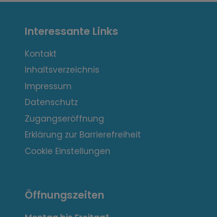
I
Interessante Links
n
t
Kontakt
Inhaltsverzeichnis
e
Impressum
r
Datenschutz
e
Zugangseröffnung
s
Erklärung zur Barrierefreiheit
s
Cookie Einstellungen
a
n
Öffnungszeiten