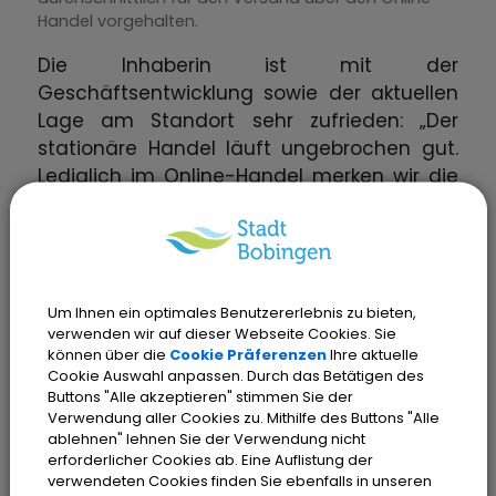
Handel vorgehalten.
Die Inhaberin ist mit der
Geschäftsentwicklung sowie der aktuellen
Lage am Standort sehr zufrieden: „Der
stationäre Handel läuft ungebrochen gut.
Lediglich im Online-Handel merken wir die
Konkurrenz durch große Plattformen und
dass das Geld im Geldbeutel momentan
nicht mehr so locker sitzt“, so Deininger.
Weiter erklärt sie: „Wir haben in Bobingen
mittlerweile das größte Sortiment an
Um Ihnen ein optimales Benutzererlebnis zu bieten,
verwenden wir auf dieser Webseite Cookies. Sie
Barfußschuhen in ganz Süddeutschland
können über die
Cookie Präferenzen
Ihre aktuelle
und ziehen Kunden von weit her an. Wir
Cookie Auswahl anpassen. Durch das Betätigen des
könnten einen zweiten Laden eröffnen,
Buttons "Alle akzeptieren" stimmen Sie der
Verwendung aller Cookies zu. Mithilfe des Buttons "Alle
aber ich bin mit der aktuellen Situation in
ablehnen" lehnen Sie der Verwendung nicht
Bobingen so zufrieden, dass ich davon
erforderlicher Cookies ab. Eine Auflistung der
absehe.“ Aktuell sind dort neun Personen
verwendeten Cookies finden Sie ebenfalls in unseren