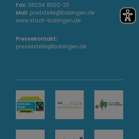
s
Fax:
08234 8002-25
Mail:
poststelle@bobingen.de
s
www.stadt-bobingen.de
e
Pressekontakt:
/
pressestelle@bobingen.de
K
o
n
t
a
k
t