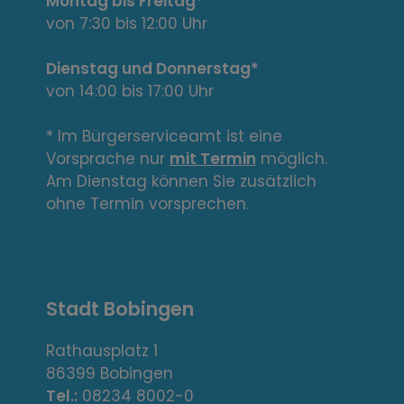
t
Montag bis Freitag*
e
von 7:30 bis 12:00 Uhr
L
Dienstag und Donnerstag*
von 14:00 bis 17:00 Uhr
i
n
* Im Bürgerserviceamt ist eine
Vorsprache nur
mit Termin
möglich.
k
Am Dienstag können Sie zusätzlich
s
ohne Termin vorsprechen.
,
A
Stadt Bobingen
d
r
Rathausplatz 1
86399 Bobingen
e
Tel.:
08234 8002-0