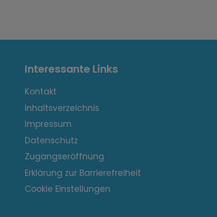
I
Interessante Links
n
t
Kontakt
Inhaltsverzeichnis
e
Impressum
r
Datenschutz
e
Zugangseröffnung
s
Erklärung zur Barrierefreiheit
s
Cookie Einstellungen
a