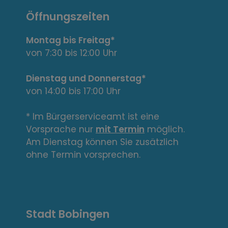
n
Öffnungszeiten
t
Montag bis Freitag*
e
von 7:30 bis 12:00 Uhr
L
Dienstag und Donnerstag*
von 14:00 bis 17:00 Uhr
i
n
* Im Bürgerserviceamt ist eine
Vorsprache nur
mit Termin
möglich.
k
Am Dienstag können Sie zusätzlich
s
ohne Termin vorsprechen.
,
A
Stadt Bobingen
d