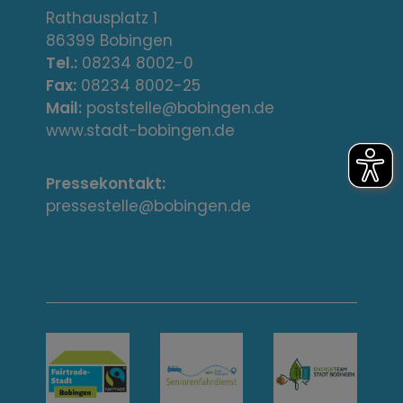
r
Rathausplatz 1
86399 Bobingen
e
Tel.:
08234 8002-0
s
Fax:
08234 8002-25
Mail:
poststelle@bobingen.de
s
www.stadt-bobingen.de
e
Pressekontakt:
/
pressestelle@bobingen.de
K
o
n
t
a