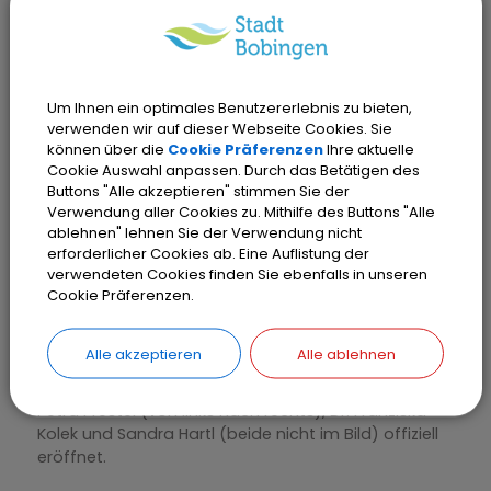
Um Ihnen ein optimales Benutzererlebnis zu bieten,
verwenden wir auf dieser Webseite Cookies. Sie
können über die
Cookie Präferenzen
Ihre aktuelle
Cookie Auswahl anpassen. Durch das Betätigen des
Buttons "Alle akzeptieren" stimmen Sie der
Verwendung aller Cookies zu. Mithilfe des Buttons "Alle
ablehnen" lehnen Sie der Verwendung nicht
Stolz präsentieren die Schülerinnen und Schüler der
erforderlicher Cookies ab. Eine Auflistung der
Laurentius-Grundschule ihre Arbeiten im Bobinger
verwendeten Cookies finden Sie ebenfalls in unseren
Cookie Präferenzen.
Rathaus. Die Insekten-Ausstellung wurde im Beisein
von Erstem Bürgermeister Michael Ammer, den
Projektverantwortlichen Rektorin Lena Kolberg,
Alle akzeptieren
Alle ablehnen
Lehrerin Sabine Bode, Schulsekretärin und
Vorstandsmitglied des Fördervereins der Schule
Petra Prestel (von links nach rechts), Dr. Franziska
Kolek und Sandra Hartl (beide nicht im Bild) offiziell
eröffnet.