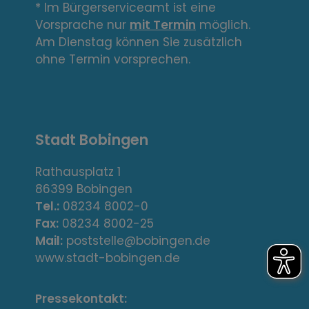
n
* Im Bürgerserviceamt ist eine
Vorsprache nur
mit Termin
möglich.
k
Am Dienstag können Sie zusätzlich
s
ohne Termin vorsprechen.
,
A
Stadt Bobingen
d
r
Rathausplatz 1
86399 Bobingen
e
Tel.:
08234 8002-0
s
Fax:
08234 8002-25
Mail:
poststelle@bobingen.de
s
www.stadt-bobingen.de
e
Pressekontakt: