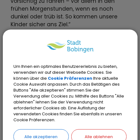
vorsichtig zu fahren – vor allem in den
frühen Morgenstunden, wenn es noch
dunkel oder trüb ist. So kommen unsere
Kinder sicher ans Ziel.“
Die Stadt Bobingen wünscht allen
Schulanfängerinnen und Schulanfängern
sowie ihren Familien einen guten und vor
allem sicheren Start ins neue Schuljahr.
Um Ihnen ein optimales Benutzererlebnis zu bieten,
verwenden wir auf dieser Webseite Cookies. Sie
können über die
Cookie Präferenzen
Ihre aktuelle
Cookie Auswahl anpassen. Durch das Betätigen des
Eva-Maria Gürpinar
Buttons "Alle akzeptieren" stimmen Sie der
Verwendung aller Cookies zu. Mithilfe des Buttons "Alle
ablehnen" lehnen Sie der Verwendung nicht
erforderlicher Cookies ab. Eine Auflistung der
verwendeten Cookies finden Sie ebenfalls in unseren
Cookie Präferenzen.
Alle akzeptieren
Alle ablehnen