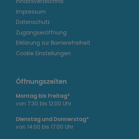
Inhaltsverzeichnis
e
Impressum
r
Datenschutz
e
Zugangseröffnung
s
Erklärung zur Barrierefreiheit
s
Cookie Einstellungen
a
n
Öffnungszeiten
t
Montag bis Freitag*
e
von 7:30 bis 12:00 Uhr
L
Dienstag und Donnerstag*
von 14:00 bis 17:00 Uhr
i