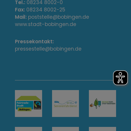
e
Tel.:
08234 8002-0
s
Fax:
08234 8002-25
Mail:
poststelle@bobingen.de
s
www.stadt-bobingen.de
e
Pressekontakt:
/
pressestelle@bobingen.de
K
o
n
t
a
k