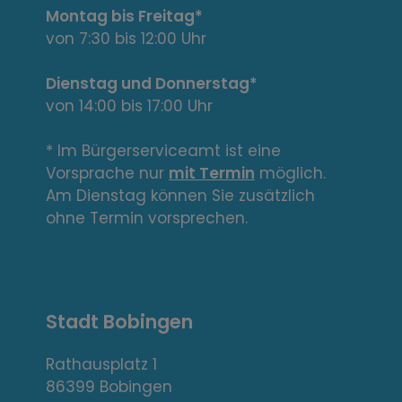
t
Montag bis Freitag*
e
von 7:30 bis 12:00 Uhr
L
Dienstag und Donnerstag*
von 14:00 bis 17:00 Uhr
i
n
* Im Bürgerserviceamt ist eine
Vorsprache nur
mit Termin
möglich.
k
Am Dienstag können Sie zusätzlich
s
ohne Termin vorsprechen.
,
A
Stadt Bobingen
d
r
Rathausplatz 1
86399 Bobingen