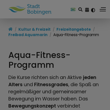
Freizeitangebote
Kultur & Freizeit
Freizeitangebote
Freibad Aquamarin
Aqua-Fitness-Programm
Freibad Aquamarin
Sporthallen
Aqua-Fitness-
Sport- und Freizeitanlagen
Programm
Kinderspielplätze
Die Kurse richten sich an Aktive
jeden
Alters
und
Fitnessgrades
, die Spaß an
regelmäßiger und gemeinsamer
Bewegung im Wasser haben. Das
Bewegungskonzept
verbindet