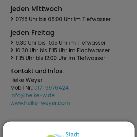
jeden Mittwoch
07:15 Uhr bis 08:00 Uhr im Tiefwasser
jeden Freitag
9:30 Uhr bis 10:15 Uhr im Tiefwasser
10:30 Uhr bis 11:15 Uhr im Flachwasser
11:15 Uhr bis 12:00 Uhr im Tiefwasser
Kontakt und Infos:
Heike Weyer
Mobil Nr.:
0171 9976424
info@heike-w.de
www.heike-weyer.com