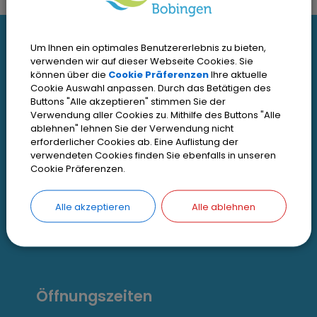
I
Um Ihnen ein optimales Benutzererlebnis zu bieten,
Interessante Links
n
verwenden wir auf dieser Webseite Cookies. Sie
können über die
Cookie Präferenzen
Ihre aktuelle
Cookie Auswahl anpassen. Durch das Betätigen des
t
Kontakt
Buttons "Alle akzeptieren" stimmen Sie der
Inhaltsverzeichnis
Verwendung aller Cookies zu. Mithilfe des Buttons "Alle
e
ablehnen" lehnen Sie der Verwendung nicht
Impressum
erforderlicher Cookies ab. Eine Auflistung der
r
verwendeten Cookies finden Sie ebenfalls in unseren
Datenschutz
Cookie Präferenzen.
e
Zugangseröffnung
s
Alle akzeptieren
Alle ablehnen
Erklärung zur Barrierefreiheit
s
Cookie Einstellungen
a
n
Öffnungszeiten